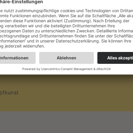
sibwp_form id=1
mpass
Mehr Informationen übe
unserer
Datenschutzer
über den Abmeldelink 
stenlos und
usrüstung
mpfsportarten
pfkunst