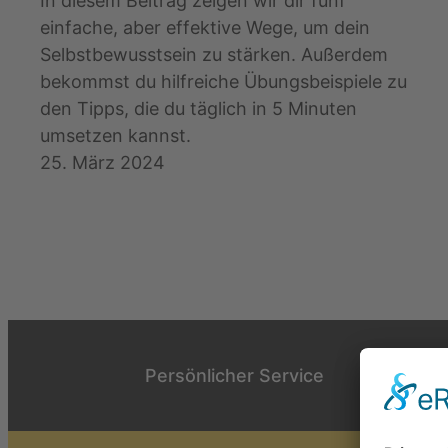
In diesem Beitrag zeigen wir dir fünf
einfache, aber effektive Wege, um dein
Selbstbewusstsein zu stärken. Außerdem
bekommst du hilfreiche Übungsbeispiele zu
den Tipps, die du täglich in 5 Minuten
umsetzen kannst.
25. März 2024
Persönlicher Service