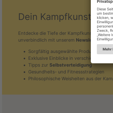
Dein Kampfkunst-Ko
Entdecke die Tiefe der Kampfkunstwelt – ko
unverbindlich mit unserem
Newsletter:
Sorgfältig ausgewählte Produkte und A
Exklusive Einblicke in verschiedene Ka
Tipps zur
Selbstverteidigung
Gesundheits- und Fitnessstrategien
Philosophische Weisheiten aus der Kam